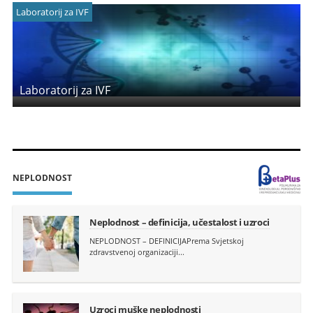
Laboratorij za IVF
Laboratorij za IVF
NEPLODNOST
Neplodnost – definicija, učestalost i uzroci
NEPLODNOST – DEFINICIJAPrema Svjetskoj
zdravstvenoj organizaciji...
Uzroci muške neplodnosti