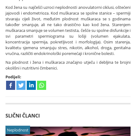
Kod žena su najčešći uzroci neplodnosti anovulatorni ciklusi, oštećeni
jajovodi i endometrioza. Kod muškaraca se spolne stanice – spermiji
stvaraju cijeli život, međutim plodnost muškaraca se s godinama
također smanjuje, ali ne tako drastično kao kod žena. Starenjem
muškaraca smanjuje se volumen testista, češće su spolne disfunkcije i
svi parametri spermiograma su lošiji (volumen ejakulata,
koncentracija spermija, pokretljivost i morfologija). Osim starenja,
kvalitetu sjemena smanjuju stres, nikotin, alkohol, droga, genitalna
vrućina, različiti endokrinološki poremećaji i kronične bolesti.
Na plodnost i žena i muškaraca značajno utječu i debljina te brojni
okolišni i nutritivni čimbenici.
Podijeli:
SLIČNI ČLANCI
Neplodnost