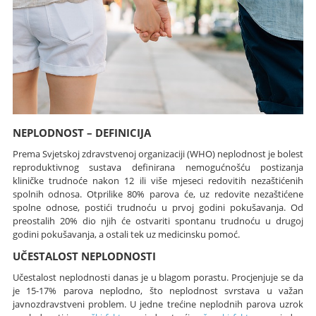
NEPLODNOST – DEFINICIJA
Prema Svjetskoj zdravstvenoj organizaciji (WHO) neplodnost je bolest
reproduktivnog sustava definirana nemogućnošću postizanja
kliničke trudnoće nakon 12 ili više mjeseci redovitih nezaštićenih
spolnih odnosa. Otprilike 80% parova će, uz redovite nezaštićene
spolne odnose, postići trudnoću u prvoj godini pokušavanja. Od
preostalih 20% dio njih će ostvariti spontanu trudnoću u drugoj
godini pokušavanja, a ostali tek uz medicinsku pomoć.
UČESTALOST NEPLODNOSTI
Učestalost neplodnosti danas je u blagom porastu. Procjenjuje se da
je 15-17% parova neplodno, što neplodnost svrstava u važan
javnozdravstveni problem. U jedne trećine neplodnih parova uzrok