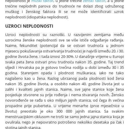
neplodnosti je
muški faktor
, u jedne trećine
ženski faktor
, a u jedne
trećine neplodnih parova do trudnoće ne dolazi zbog udruženog
muškog i ženskog faktora ili se ne može identificirati uzrok
neplodnosti (idiopatska neplodnost).
UZROCI NEPLODNOSTI
Uzroci neplodnosti su raznoliki. U razvijenim zemljama među
uzrocima ženske neplodnosti sve se više ističe odgađanje rađanja.
Naime, fekunditet (potencijal da se ostvari trudnoća u jednom
mjesecu pokušavanja ostvarivanja trudnoće) je najviši između 20. i 30.
godine života žene, i tada iznosi 20-30%. U današnje vrijeme u Europi
svaka peta žena ostvari prvu trudnoću nakon 35. godine. Taj trend
slijedi i Hrvatska pa je gotovo trećina rodilja u dobi između 30 i 35
godina. Starenjem opada i plodnost muškaraca, iako ne tako
naglašeno kao u žena. Razlog ubrzanog pada plodnosti kod žena
nakon 35. godine života, a osobito nakon 40. godine života jest u
zalihi i kvaliteti jajnih stanica. Naime, sve jajne stanice koje žena
posjeduje stvorene su prije rođenja i nema stvaranja novih. Žensko
novorođenče se rađa s oko milijun jajnih stanica, od čega ih većina
propadne prije puberteta. U vrijeme menarhe (prve mjesečnice u
životu) preostalo je oko 300 000 jajnih stanica. Sa svakim
menstruacijskim ciklusom ne troši se samo jedna jajna stanica koja je
ovulirala, nego je nepovratno potrošeno nekoliko desetaka pa čak i
stotina jajnih stanica.