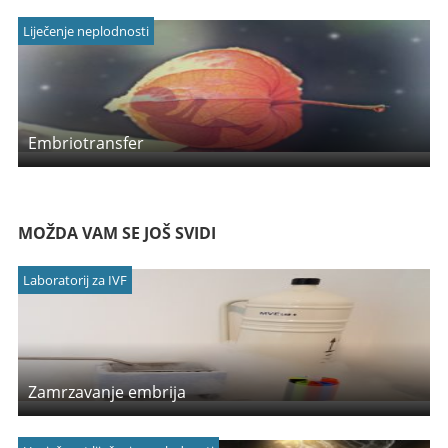
Liječenje neplodnosti
Embriotransfer
MOŽDA VAM SE JOŠ SVIDI
Laboratorij za IVF
Zamrzavanje embrija