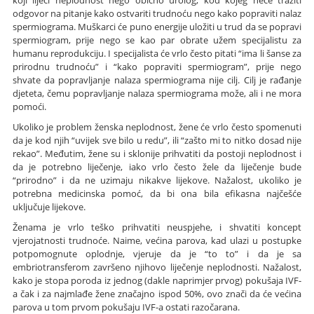
odgovor na pitanje kako ostvariti trudnoću nego kako popraviti nalaz
spermiograma. Muškarci će puno energije uložiti u trud da se popravi
spermiogram, prije nego se kao par obrate užem specijalistu za
humanu reprodukciju. I specijalista će vrlo često pitati “ima li šanse za
prirodnu trudnoću” i “kako popraviti spermiogram”, prije nego
shvate da popravljanje nalaza spermiograma nije cilj. Cilj je rađanje
djeteta, čemu popravljanje nalaza spermiograma može, ali i ne mora
pomoći.
Ukoliko je problem ženska neplodnost, žene će vrlo često spomenuti
da je kod njih “uvijek sve bilo u redu”, ili “zašto mi to nitko dosad nije
rekao”. Međutim, žene su i sklonije prihvatiti da postoji neplodnost i
da je potrebno liječenje, iako vrlo često žele da liječenje bude
“prirodno” i da ne uzimaju nikakve lijekove. Nažalost, ukoliko je
potrebna medicinska pomoć, da bi ona bila efikasna najčešće
uključuje lijekove.
Ženama je vrlo teško prihvatiti neuspjehe, i shvatiti koncept
vjerojatnosti trudnoće. Naime, većina parova, kad ulazi u postupke
potpomognute oplodnje, vjeruje da je “to to” i da je sa
embriotransferom završeno njihovo liječenje neplodnosti. Nažalost,
kako je stopa poroda iz jednog (dakle naprimjer prvog) pokušaja IVF-
a čak i za najmlađe žene značajno ispod 50%, ovo znači da će većina
parova u tom prvom pokušaju IVF-a ostati razočarana.