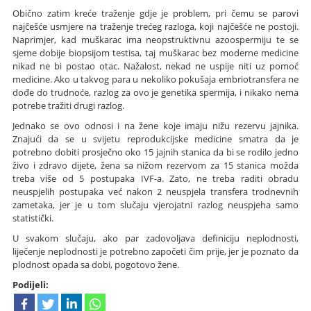
Obično zatim kreće traženje gdje je problem, pri čemu se parovi
najčešće usmjere na traženje trećeg razloga, koji najčešće ne postoji.
Naprimjer, kad muškarac ima neopstruktivnu azoospermiju te se
sjeme dobije biopsijom testisa, taj muškarac bez moderne medicine
nikad ne bi postao otac. Nažalost, nekad ne uspije niti uz pomoć
medicine. Ako u takvog para u nekoliko pokušaja embriotransfera ne
dođe do trudnoće, razlog za ovo je genetika spermija, i nikako nema
potrebe tražiti drugi razlog.
Jednako se ovo odnosi i na žene koje imaju nižu rezervu jajnika.
Znajući da se u svijetu reprodukcijske medicine smatra da je
potrebno dobiti prosječno oko 15 jajnih stanica da bi se rodilo jedno
živo i zdravo dijete, žena sa nižom rezervom za 15 stanica možda
treba više od 5 postupaka IVF-a. Zato, ne treba raditi obradu
neuspjelih postupaka već nakon 2 neuspjela transfera trodnevnih
zametaka, jer je u tom slučaju vjerojatni razlog neuspjeha samo
statistički.
U svakom slučaju, ako par zadovoljava definiciju neplodnosti,
liječenje neplodnosti je potrebno započeti čim prije, jer je poznato da
plodnost opada sa dobi, pogotovo žene.
Podijeli: