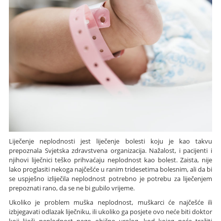
Liječenje neplodnosti jest liječenje bolesti koju je kao takvu
prepoznala Svjetska zdravstvena organizacija. Nažalost, i pacijenti i
njihovi liječnici teško prihvaćaju neplodnost kao bolest. Zaista, nije
lako proglasiti nekoga najčešće u ranim tridesetima bolesnim, ali da bi
se uspješno izliječila neplodnost potrebno je potrebu za liječenjem
prepoznati rano, da se ne bi gubilo vrijeme.
Ukoliko je problem muška neplodnost, muškarci će najčešće ili
izbjegavati odlazak liječniku, ili ukoliko ga posjete ovo neće biti doktor
koji liječi neplodnost nego obično urolog, kod kojeg neće tražiti