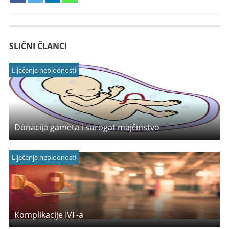
SLIČNI ČLANCI
Liječenje neplodnosti
Donacija gameta i surogat majčinstvo
Liječenje neplodnosti
Komplikacije IVF-a